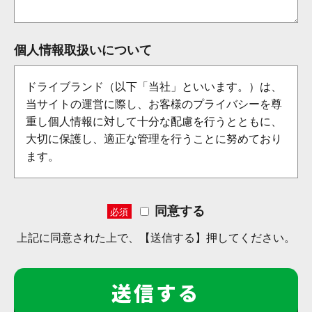
個人情報取扱いについて
ドライブランド（以下「当社」といいます。）は、
当サイトの運営に際し、お客様のプライバシーを尊
重し個人情報に対して十分な配慮を行うとともに、
大切に保護し、適正な管理を行うことに努めており
ます。
【個人情報の利用目的】
同意する
a)お客さまのご要望に合わせたサービスをご提供す
必須
るための各種ご連絡。
上記に同意された上で、【送信する】押してください。
b)お問い合わせいただいたご質問への回答のご連
絡。
c)サービス向上を目的とした統計、分析、マーケテ
ィング。