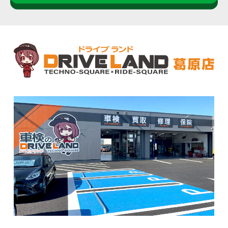
【お客さま（個人および企業を含みます。）に関す
る個人データの取得と利用】
当社は、サービス向上を目的とした統計、分析、マ
ーケティングにおいて、以下の個人データ（日本の
個人情報保護法上の個人情報を含みます。）を適法
かつ公正な手段により取得し利用します。なお、以
下のなかには、当社が自動的に収集するものがあり
ます。
氏名、生年月日、性別、住所、電話番号、メール
アドレス、勤務先名、勤務先電話番号、勤務先住
所、免許証番号等の識別情報
お問い合わせフォームの記入内容、電話対応の録
音データ等のお客さまからのご連絡に関する情報
アクセスログ、クッキー（Cookie）情報、IPアド
レス、ブラウザ情報等の当社ウェブサイト上の行
動履歴