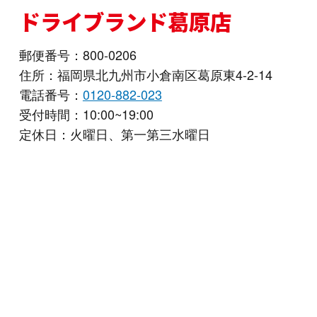
ドライブランド葛原店
【個人データの第三者提供および委託について】
当社は、以下の通り、特定の目的のために第三者へ
個人データを提供または委託することがあります。
郵便番号：800-0206
広告配信およびマーケティング活動（Googleカ
住所：福岡県北九州市小倉南区葛原東4-2-14
スタマーマッチ等）
電話番号：
0120-882-023
お客様の利便性向上および最適な広告配信のた
受付時間：10:00~19:00
め、Google等の広告配信事業者へ個人データの
定休日：火曜日、第一第三水曜日
一部を提供することがあります。この際、メー
ルアドレス等の情報は不可逆的なハッシュ化
（暗号化）を施した状態で共有され、特定の個
人を識別できない安全な形式で、広告表示の照
合目的でのみ利用されます。
■Googleカスタマーマッチについて
https://support.google.com/google-
ads/answer/6379332?hl=ja&ref_topic=6296507
業務委託先への提供
当社は、広告運用やウェブサイト管理等の業務